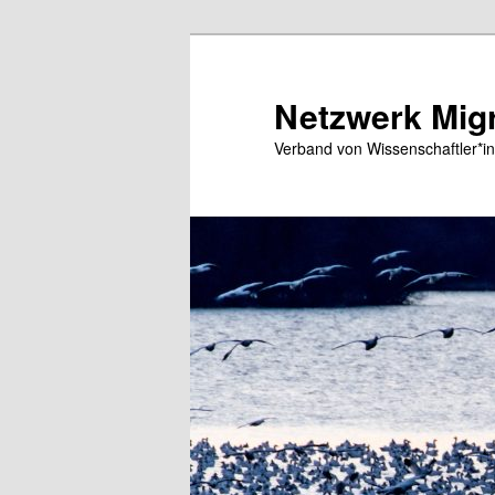
Zum
primären
Inhalt
Netzwerk Migr
springen
Verband von Wissenschaftler*in