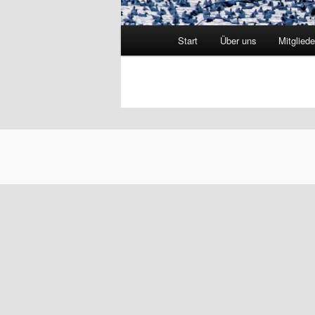
Hauptmenü
Start
Über uns
Mitgliede