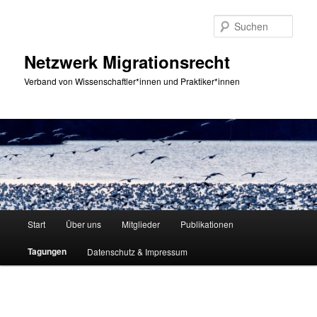
Zum
primären
Such
Inhalt
springen
Netzwerk Migrationsrecht
Verband von Wissenschaftler*innen und Praktiker*innen
Hauptmenü
Start
Über uns
Mitglieder
Publikationen
Tagungen
Datenschutz & Impressum