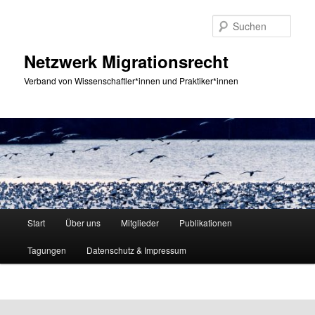
Zum
primären
Such
Inhalt
springen
Netzwerk Migrationsrecht
Verband von Wissenschaftler*innen und Praktiker*innen
Hauptmenü
Start
Über uns
Mitglieder
Publikationen
Tagungen
Datenschutz & Impressum