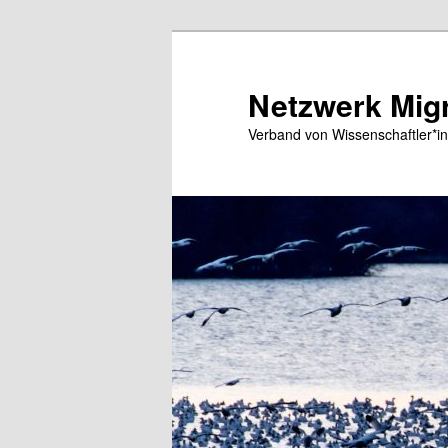
Zum
primären
Inhalt
Netzwerk Migr
springen
Verband von Wissenschaftler*in