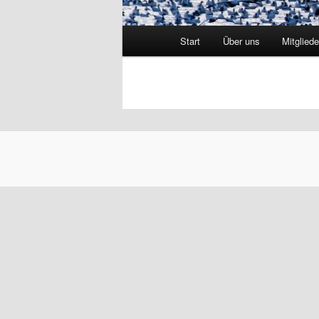
Hauptmenü
Start
Über uns
Mitgliede