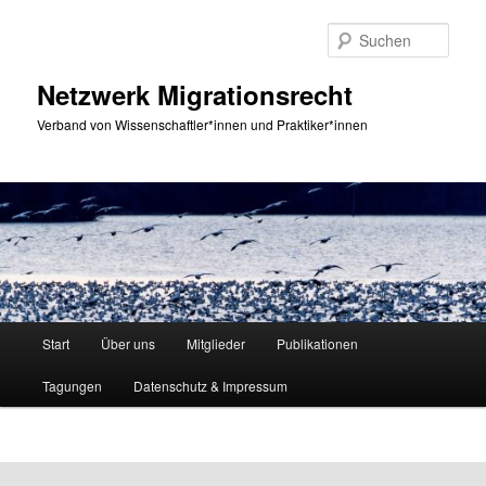
Zum
primären
Such
Inhalt
springen
Netzwerk Migrationsrecht
Verband von Wissenschaftler*innen und Praktiker*innen
Hauptmenü
Start
Über uns
Mitglieder
Publikationen
Tagungen
Datenschutz & Impressum