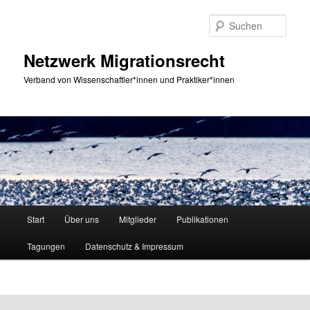
Zum
primären
Such
Inhalt
springen
Netzwerk Migrationsrecht
Verband von Wissenschaftler*innen und Praktiker*innen
Hauptmenü
Start
Über uns
Mitglieder
Publikationen
Tagungen
Datenschutz & Impressum