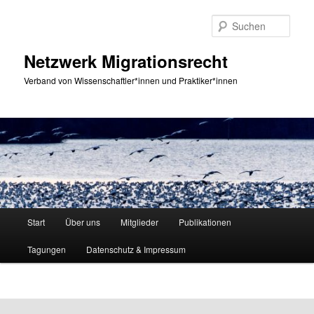
Zum
primären
Such
Inhalt
springen
Netzwerk Migrationsrecht
Verband von Wissenschaftler*innen und Praktiker*innen
Hauptmenü
Start
Über uns
Mitglieder
Publikationen
Tagungen
Datenschutz & Impressum