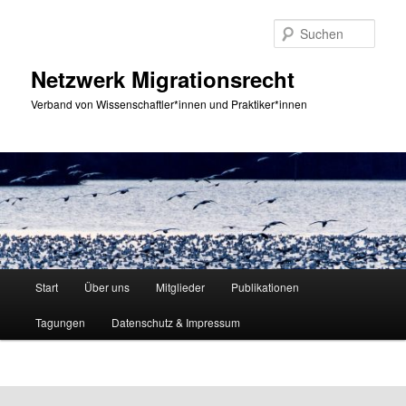
Zum
primären
Such
Inhalt
springen
Netzwerk Migrationsrecht
Verband von Wissenschaftler*innen und Praktiker*innen
Hauptmenü
Start
Über uns
Mitglieder
Publikationen
Tagungen
Datenschutz & Impressum