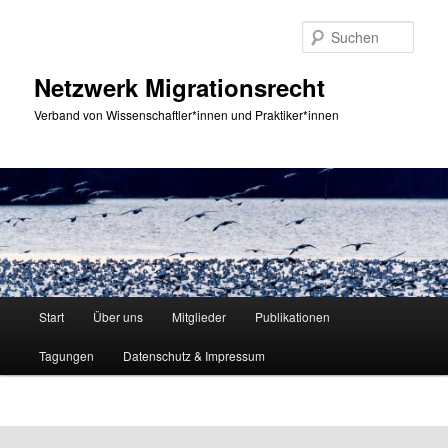
Zum
primären
Such
Inhalt
springen
Netzwerk Migrationsrecht
Verband von Wissenschaftler*innen und Praktiker*innen
Hauptmenü
Start
Über uns
Mitglieder
Publikationen
Tagungen
Datenschutz & Impressum