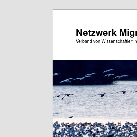
Zum
primären
Inhalt
Netzwerk Migr
springen
Verband von Wissenschaftler*in