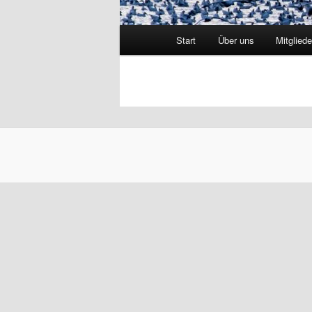
Hauptmenü
Start
Über uns
Mitgliede