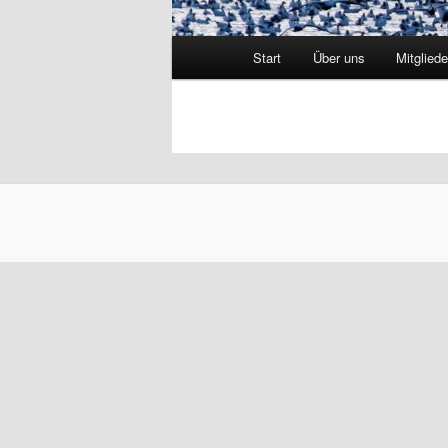
Hauptmenü
Start
Über uns
Mitgliede