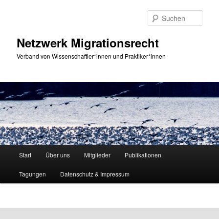
Zum
primären
Such
Inhalt
springen
Netzwerk Migrationsrecht
Verband von Wissenschaftler*innen und Praktiker*innen
Hauptmenü
Start
Über uns
Mitglieder
Publikationen
Tagungen
Datenschutz & Impressum