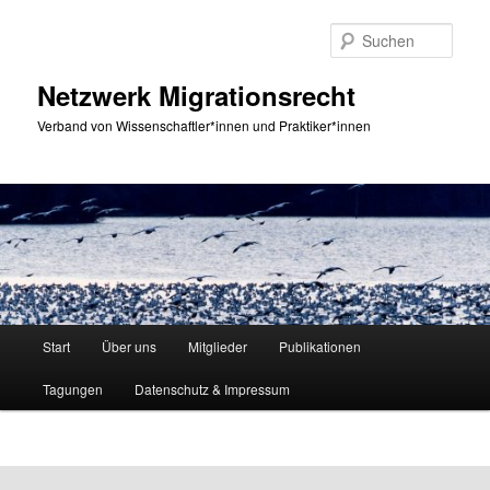
Zum
primären
Such
Inhalt
springen
Netzwerk Migrationsrecht
Verband von Wissenschaftler*innen und Praktiker*innen
Hauptmenü
Start
Über uns
Mitglieder
Publikationen
Tagungen
Datenschutz & Impressum