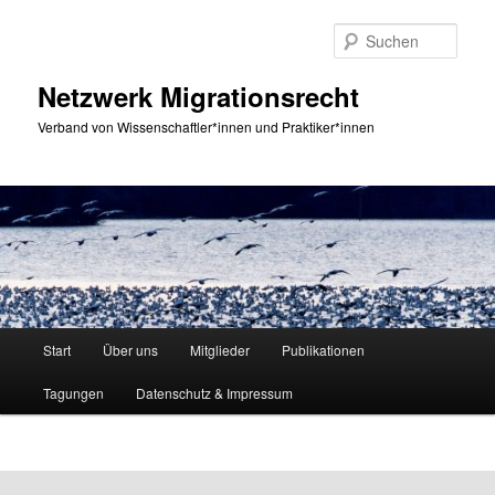
Zum
primären
Such
Inhalt
springen
Netzwerk Migrationsrecht
Verband von Wissenschaftler*innen und Praktiker*innen
Hauptmenü
Start
Über uns
Mitglieder
Publikationen
Tagungen
Datenschutz & Impressum