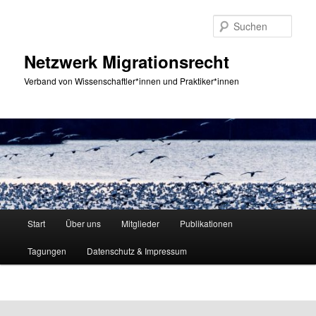
Zum
primären
Such
Inhalt
springen
Netzwerk Migrationsrecht
Verband von Wissenschaftler*innen und Praktiker*innen
Hauptmenü
Start
Über uns
Mitglieder
Publikationen
Tagungen
Datenschutz & Impressum