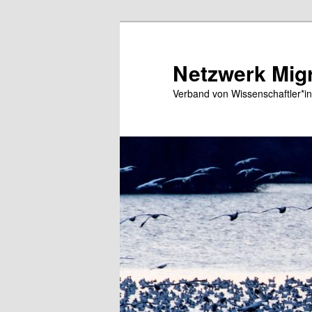
Zum
primären
Inhalt
Netzwerk Migr
springen
Verband von Wissenschaftler*in