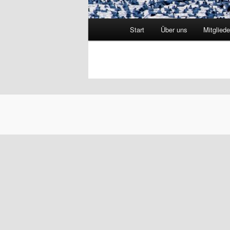
Hauptmenü
Start
Über uns
Mitgliede