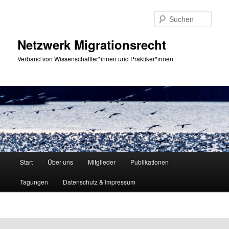
Zum
primären
Such
Inhalt
springen
Netzwerk Migrationsrecht
Verband von Wissenschaftler*innen und Praktiker*innen
Hauptmenü
Start
Über uns
Mitglieder
Publikationen
Tagungen
Datenschutz & Impressum