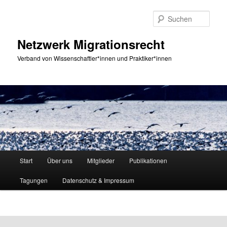
Zum
primären
Such
Inhalt
springen
Netzwerk Migrationsrecht
Verband von Wissenschaftler*innen und Praktiker*innen
Hauptmenü
Start
Über uns
Mitglieder
Publikationen
Tagungen
Datenschutz & Impressum