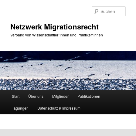
Zum
primären
Such
Inhalt
springen
Netzwerk Migrationsrecht
Verband von Wissenschaftler*innen und Praktiker*innen
Hauptmenü
Start
Über uns
Mitglieder
Publikationen
Tagungen
Datenschutz & Impressum