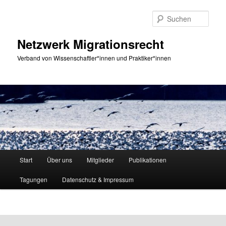
Zum
primären
Such
Inhalt
springen
Netzwerk Migrationsrecht
Verband von Wissenschaftler*innen und Praktiker*innen
Hauptmenü
Start
Über uns
Mitglieder
Publikationen
Tagungen
Datenschutz & Impressum